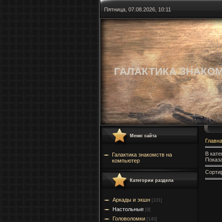
Пятница, 07.08.2026, 10:11
ГАЛАКТИКА ЗНАКО
Меню сайта
Главн
В кате
Галактика знакомств на
Показа
компьютер
Сорти
Категории раздела
Аркады и экшн
[101]
Настольные
[9]
Головоломки
[140]