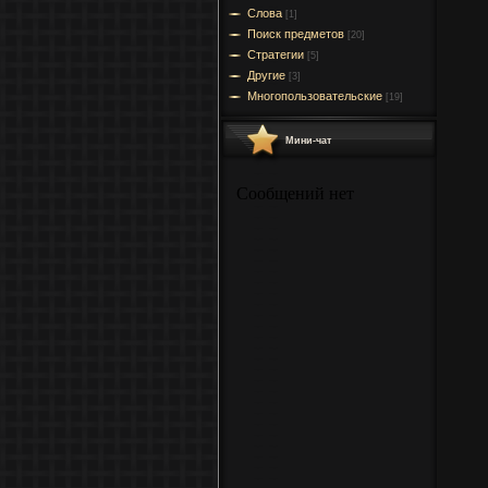
Слова
[1]
Поиск предметов
[20]
Стратегии
[5]
Другие
[3]
Многопользовательские
[19]
Мини-чат