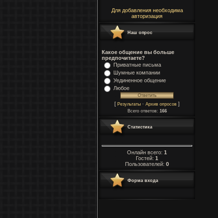
Для добавления необходима
авторизация
Наш опрос
Какое общение вы больше
предпочитаете?
Приватные письма
Шумные компании
Уединенное общение
Любое
[
·
]
Результаты
Архив опросов
Всего ответов:
166
Статистика
Онлайн всего:
1
Гостей:
1
Пользователей:
0
Форма входа