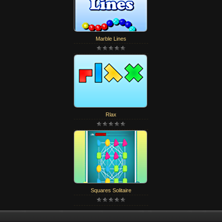
Marble Lines
Rlax
Squares Solitaire