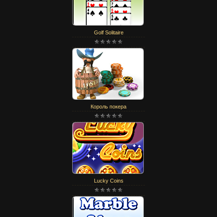
Golf Solitaire
Король покера
Lucky Coins