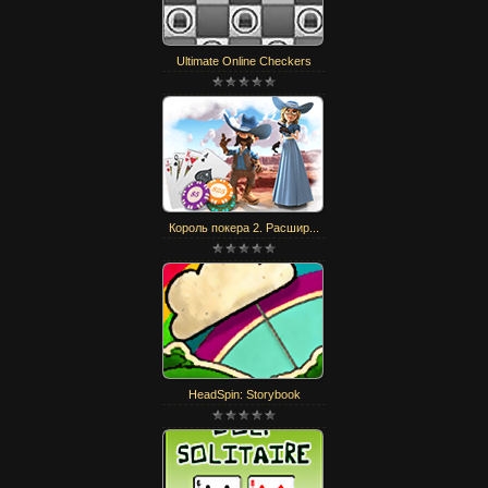
Ultimate Online Checkers
Король покера 2. Расшир...
HeadSpin: Storybook