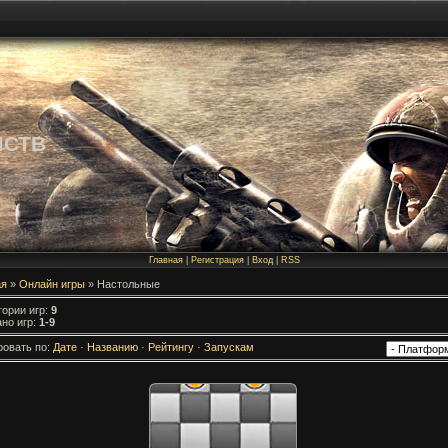
МСТВ
Главная
|
Регистрация
|
Вход
|
RSS
ая
»
Онлайн игры
» Настольные
гории игр
:
9
но игр
:
1-9
ровать по
:
Дате
·
Названию
·
Рейтингу
·
Запускам